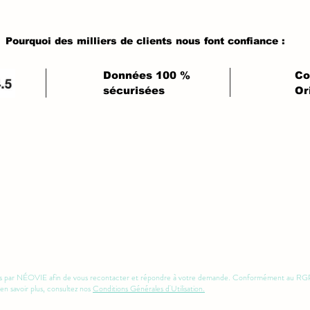
Pourquoi des milliers de clients nous font confiance :
Données 100 %
Co
sécurisées
Or
tées par NÉOVIE afin de vous recontacter et répondre à votre demande. Conformément au RGPD, 
en savoir plus, consultez nos
Conditions Générales d'Utilisation.