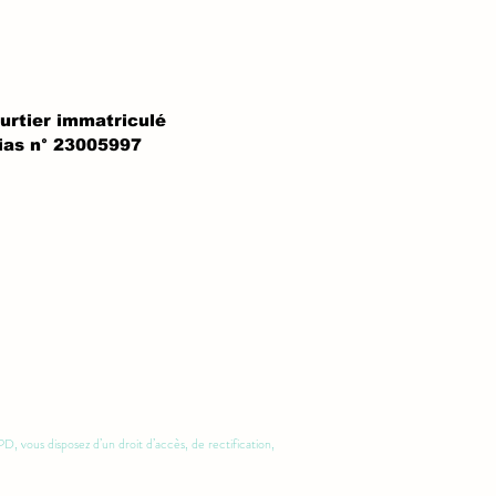
urtier immatriculé
ias n° 23005997
vous disposez d’un droit d’accès, de rectification,