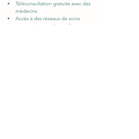
Téléconsultation gratuite avec des 
médecins.
Accès à des réseaux de soins 
partenaires avec des tarifs 
préférentiels.
Programmes de prévention ou 
d’accompagnement (coaching 
santé, arrêt du tabac, etc.).
7. 
Faites appel à un courtier en 
assurances
Si vous manquez de temps ou si vous 
avez besoin d’un accompagnement 
personnalisé, un courtier en assurances 
peut vous aider :
Il analysera vos besoins et 
recherchera pour vous les offres 