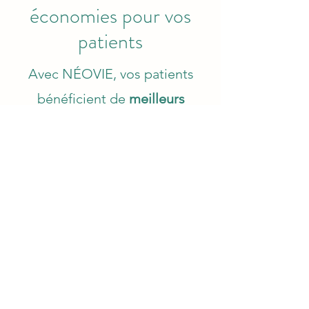
économies pour vos
patients
Avec NÉOVIE, vos patients
bénéficient de
meilleurs
remboursements
,
d’
économies
sur leur mutuelle
et d’un
conseiller dédié
qui les
accompagne tout au long de
leur contrat.
Le principe vous